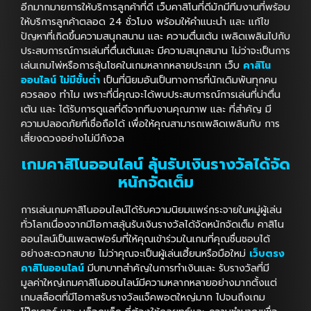
อีกมากมายการให้บริการลูกค้าที่ดี เว็บคาสิโนที่ดีมักมีทีมงานที่พร้อม
ให้บริการลูกค้าตลอด 24 ชั่วโมง พร้อมให้คำแนะนำ และ แก้ไข
ปัญหาที่เกิดขึ้นความสนุกสนาน และ ความตื่นเต้น เพลิดเพลินไปกับ
ประสบการณ์การเล่นที่ตื่นเต้นและ มีความสนุกสนาน ไม่ว่าจะเป็นการ
เล่นเกมไพ่หรือการลุ้นโชคในเกมหลากหลายประเภท เว็บ
คาสิโน
ออนไลน์ ไม่มีขั้นต่ำ
เป็นที่นิยมอันเป็นทางการที่นักเดิมพันทุกคน
ควรลอง ทำไม เพราะที่นี่คุณจะได้พบประสบการณ์การเล่นที่น่าตื่น
เต้น และ ได้รับการดูแลที่ดีจากทีมงานคุณภาพ และ ที่สำคัญ มี
ความปลอดภัยที่เชื่อถือได้ เพื่อให้คุณสามารถเพลิดเพลินกับ การ
เสี่ยงดวงอย่างไม่มีกังวล
เกมคาสิโนออนไลน์ ลุ้นรับเงินรางวัลได้จัด
หนักจัดเต็ม
การเล่นเกมคาสิโนออนไลน์ได้รับความนิยมแพร่กระจายในหมู่ผู้เล่น
ทั่วโลกเนื่องจากมีโอกาสลุ้นรับเงินรางวัลได้จัดหนักจัดเต็ม คาสิโน
ออนไลน์เป็นแพลตฟอร์มที่ให้คุณเข้าร่วมในเกมที่คุณชื่นชอบได้
อย่างสะดวกสบาย ไม่ว่าคุณจะเป็นผู้เล่นเฮี้ยนหรือมือใหม่
เว็บตรง
คาสิโนออนไลน์
มีบทบาทสำคัญในการทำเงินและ รับรางวัลที่มี
มูลค่าใหญ่เกมคาสิโนออนไลน์มีความหลากหลายอย่างมากตั้งแต่
เกมสล็อตที่มีโอกาสรับรางวัลแจ็คพอตใหญ่มาก ไปจนถึงเกม