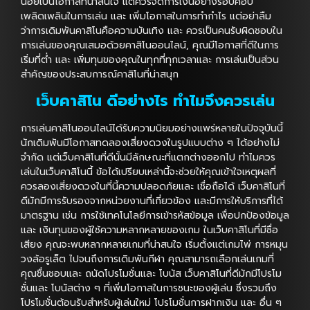
น้อยเป็นโอกาสที่น่าสนใจ แต่ควรจัดการเงินอย่างรอบคอบ
เพลิดเพลินในการเล่น และ เพิ่มโอกาสในการทำกำไร แต่อย่าลืม
ว่าการเดิมพันคาสิโนคือความบันเทิง และ ควรเป็นคนรับผิดชอบใน
การเล่นของคุณเสมอด้วยคาสิโนออนไลน์, คุณมีโอกาสที่ดีในการ
เริ่มที่ต่ำ และ เพิ่มทุนของคุณในทุกที่ทุกเวลาและ การเล่นเป็นส่วน
สำคัญของประสบการณ์คาสิโนที่น่าสนุก
เว็บคาสิโน ดีอย่างไร ทำไมจึงควรเล่น
การเล่นคาสิโนออนไลน์ได้รับความนิยมอย่างแพร่หลายในปัจจุบันนี้
นักเดิมพันมีโอกาสทดลองเสี่ยงดวงในรูปแบบต่าง ๆ ได้อย่างไม่
จำกัด แต่เว็บคาสิโนที่ดีนั้นมีลักษณะที่แตกต่างออกไป ทำไมควร
เล่นในเว็บคาสิโนนี้ ข้อได้เปรียบเหล่านี้จะช่วยให้คุณเข้าใจเหตุผลที่
ควรลองเสี่ยงดวงในที่นี้ความปลอดภัยและ เชื่อถือได้ เว็บคาสิโนที่
ดีมักมีการรับรองจากหน่วยงานที่เกี่ยวข้อง และมีการให้บริการที่ได้
มาตรฐาน เช่น การใช้เทคโนโลยีการเข้ารหัสข้อมูล เพื่อปกป้องข้อมูล
และ เงินทุนของผู้ใช้ความหลากหลายของเกม ในเว็บคาสิโนที่มีชื่อ
เสียง คุณจะพบหลากหลายเกมที่น่าสนใจ เริ่มตั้งแต่เกมไพ่ การหมุน
วงล้อรูเล็ต ไปจนถึงการเดิมพันกีฬา คุณสามารถเลือกเล่นเกมที่
คุณชื่นชอบและ ถนัดโปรโมชั่นและ โบนัส เว็บคาสิโนที่ดีมักมีโปรโม
ชั่นและ โบนัสต่าง ๆ ที่เพิ่มโอกาสในการชนะของผู้เล่น ซึ่งรวมถึง
โปรโมชั่นต้อนรับสำหรับผู้เล่นใหม่ โปรโมชั่นการฝากเงิน และ อื่น ๆ