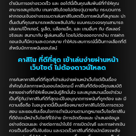
ดำเนินการอย่างรวดเร็ว และ ออโต้นี่เป็นคุณสัมพันธ์ที่ทำให้คุณ
สามารถสนุกไปกับ เกมคาสิโนโดยไม่ต้องวุ่นวายกับ กระบวนการ
ฝากถอนเงินอย่างธรรมดาเล่นคาสิโนสดเป็นการพนันที่สนุกและ น่า
ตื่นเต้นที่คุณสามารถเพลิดเพลินไปกับ แบบครบวงจรคุณสามารถ
เล่นเกมโป๊กเกอร์, รูเล็ต, บล็อกแจ็ค, และ เกมอื่นๆ กับ ดีลเลอร์
จริงและ สนทนากับ ผู้เล่นคนอื่น โดยไม่ต้องออกจากบ้าน การฝาก
ถอนเงินก็มีความสะดวกสบาย ทำให้ประสบการณ์นี้เป็นทางเลือกที่ดี
สำหรับนักการพนันออนไลน์
คาสิโน ที่ดีที่สุด เข้าเล่นง่ายผ่านหน้า
เว็บไซต์ ไม่ต้องดาวน์โหลด
การค้นหาคาสิโนที่ดีที่สุดที่เข้าเล่นง่ายผ่านหน้าเว็บไซต์เป็นเรื่อง
สำคัญในโลกการพนันออนไลน์ขณะนี้ คาสิโนที่ดีต้องมีคุณสมบัติ
หลายอย่างที่ทำให้เพื่อนพนันรู้สึกมั่นใจ และสนุกสนานเมื่อเข้าร่วม
เป็นที่รู้กันว่าคาสิโนที่ดีที่สุดจะมีใบอนุญาตการพนันที่ถูกต้อง และ มี
ความเชื่อถือ ใบอนุญาตนี้เป็นเครื่องหมายว่าคาสิโนได้รับการตรวจ
สอบ และยอมรับเงื่อนไขการดำเนินงานตามกฎหมายเว็บไซต์คาสิโน
ที่ดียังจะมีหน้าเว็บไซต์ที่ใช้ง่าย มีการจัดเรียงและ นำเสนอข้อมูล
อย่างชัดเจนและ ง่ายต่อการนำไปใช้ การเปิดบัญชี และการฝากเงิน
ควรเป็นเรื่องที่ไม่ซับซ้อน และรวดเร็วคาสิโนที่ดียังมักมีสรรพสิ่ง