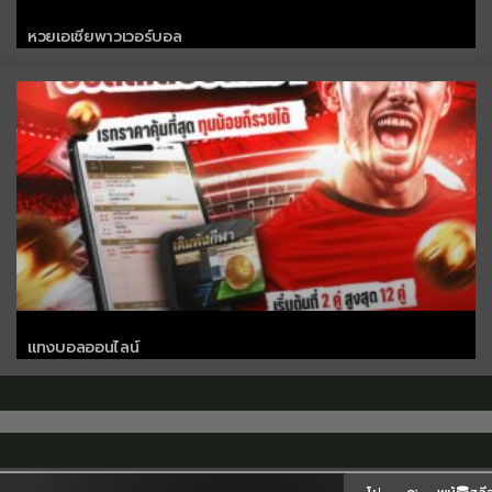
หวยเอเชียพาวเวอร์บอล
แทงบอลออนไลน์