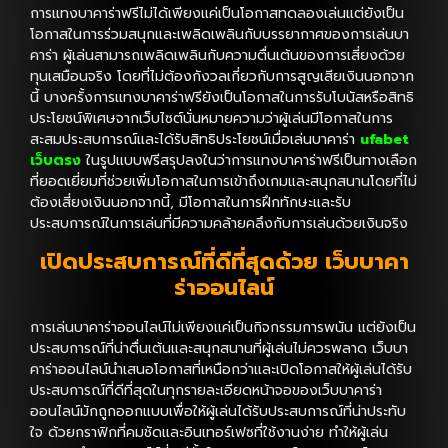
การแทงบาคาร่าฟรีไม่ได้เพียงแค่เป็นโอกาสทดลองเล่นแต่ยังเป็น
โอกาสในการร่วมสนุกและเพลิดเพลินกับบรรยากาศของการเล่นบา
คาร่า ผู้เล่นสามารถเพลิดเพลินกับความตื่นเต้นของการเสี่ยงด้วย
ทุนเสมือนจริง โดยที่ไม่ต้องกังวลเกี่ยวกับการสูญเสียเงินนอกจาก
นี้ บางครั้งการแทงบาคาร่าฟรียังเป็นโอกาสในการรับโบนัสหรือสิทธิ
ประโยชน์พิเศษจากเว็บไซต์นั่นหมายความว่าผู้เล่นมีโอกาสในการ
สะสมประสบการณ์และได้รับสิทธิประโยชน์เมื่อเล่นบาคาร่า
ufabet
เว็บตรง
ในรูปแบบฟรีสรุปลงในว่าการแทงบาคาร่าฟรีเป็นทางเลือก
ที่ยอดเยี่ยมที่ช่วยเพิ่มโอกาสในการเข้าถึงเกมและสนุกสนานโดยที่ไม่
ต้องเสี่ยงเงินนอกจากนี้, มีโอกาสในการฝึกทักษะและรับ
ประสบการณ์ในการเล่นที่มีความคล้ายคลึงกับการเล่นด้วยเงินจริง
เปิดประสบการณ์ที่ดีที่สุดด้วย เว็บบาคา
ร่าออนไลน์
การเล่นบาคาร่าออนไลน์ไม่เพียงแค่เป็นกิจกรรมการพนัน แต่ยังเป็น
ประสบการณ์ที่น่าตื่นเต้นและสนุกสนานที่ผู้เล่นไม่ควรพลาด เว็บบา
คาร่าออนไลน์นำเสนอโอกาสที่เหนือกว่าและเปิดโอกาสให้ผู้เล่นได้รับ
ประสบการณ์ที่ดีที่สุดในทุกรายละเอียดหน้าจอของเว็บบาคาร่า
ออนไลน์มักถูกออกแบบเพื่อให้ผู้เล่นได้รับประสบการณ์ที่น่าประทับ
ใจ ด้วยกราฟิกที่คมชัดและอินเทอร์เฟซที่ใช้งานง่าย ทำให้ผู้เล่น