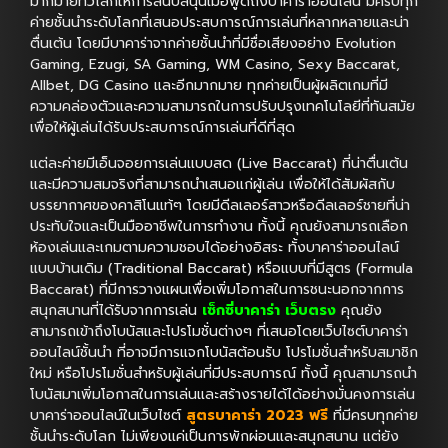
มากมายทั่วโลกให้การสนับสนุนเมื่อพูดถึงบาคาร่าออนไลน์ มีครบทุก
ค่ายชั้นนำระดับโลกที่เสนอประสบการณ์การเล่นที่หลากหลายและน่า
ตื่นเต้น โดยมีบาคาร่าจากค่ายชั้นนำที่มีชื่อเสียงอย่าง Evolution
Gaming, Ezugi, SA Gaming, WM Casino, Sexy Baccarat,
Allbet, DG Casino และอีกมากมาย ทุกค่ายเป็นผู้ผลิตเกมที่มี
ความคล่องตัวและความสามารถในการปรับปรุงเทคโนโลยีที่ทันสมัย
เพื่อให้ผู้เล่นได้รับประสบการณ์การเล่นที่ดีที่สุด
แต่ละค่ายมีเอ็นจอยการเล่นแบบสด (Live Baccarat) ที่น่าตื่นเต้น
และมีความสมจริงที่สามารถนำเสนอแก่ผู้เล่น เพื่อให้ได้สัมผัสกับ
บรรยากาศของคาสิโนแท้ๆ โดยมีดีลเลอร์สาวหรือดีลเลอร์ชายที่น่า
ประทับใจและเป็นมืออาชีพในการทำงาน ทั้งนี้ คุณยังสามารถเลือก
ห้องเล่นและเกมตามความชอบได้อย่างอิสระ ทั้งบาคาร่าออนไลน์
แบบบ้านเดิม (Traditional Baccarat) หรือแบบที่มีสูตร (Formula
Baccarat) ที่มีการวางแผนเพื่อเพิ่มโอกาสในการชนะนอกจากการ
สนุกสนานที่ได้รับจากการเล่น
เซ็กซี่บาคาร่า เว็บตรง
คุณยัง
สามารถเข้าถึงโบนัสและโปรโมชั่นต่างๆ ที่เสนอโดยเว็บไซต์บาคาร่า
ออนไลน์ชั้นนำ ที่อาจมีการแจกโบนัสต้อนรับ โปรโมชั่นสำหรับสมาชิก
ใหม่ หรือโปรโมชั่นสำหรับผู้เล่นที่มีประสบการณ์ ทั้งนี้ คุณสามารถนำ
โบนัสมาเพิ่มโอกาสในการเล่นและสร้างรายได้ได้อย่างมั่นคงการเล่น
บาคาร่าออนไลน์ในเว็บไซต์
สูตรบาคาร่า 2023 ฟรี
ที่มีครบทุกค่าย
ชั้นนำระดับโลก ไม่เพียงแค่เป็นการพักผ่อนและสนุกสนาน แต่ยัง