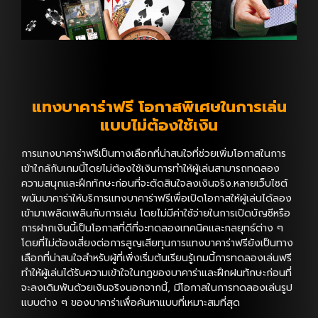
แทงบาคาร่าฟรี โอกาสพิเศษในการเล่น
แบบไม่ต้องใช้เงิน
การแทงบาคาร่าฟรีเป็นทางเลือกที่น่าสนใจที่ช่วยเพิ่มโอกาสในการ
เข้าใกล้กับเกมนี้โดยไม่ต้องใช้เงินการทำให้ผู้เล่นสามารถทดลอง
ความสนุกและฝึกทักษะก่อนที่จะตัดสินใจลงเงินจริง.หลายเว็บไซต์
พนันบาคาร่าให้บริการแทงบาคาร่าฟรีเพื่อเปิดโอกาสให้ผู้เล่นได้ลอง
เข้ามาเพลิดเพลินกับการเล่น โดยไม่มีค่าใช้จ่ายในการเปิดบัญชีหรือ
การฝากเงินนี้เป็นโอกาสที่ดีที่จะทดลองเทคนิคและกลยุทธ์ต่าง ๆ
โดยที่ไม่ต้องเสี่ยงต่อการสูญเสียทุนการแทงบาคาร่าฟรียังเป็นทาง
เลือกที่น่าสนใจสำหรับผู้ที่เพิ่งเริ่มต้นเรียนรู้เกมนี้การทดลองเล่นฟรี
ทำให้ผู้เล่นได้รับความเข้าใจในกฎของบาคาร่าและฝึกฝนทักษะก่อนที่
จะลงเดิมพันด้วยเงินจริงนอกจากนี้, มีโอกาสในการทดลองเล่นรูป
แบบต่าง ๆ ของบาคาร่าเพื่อค้นหาแบบที่เหมาะสมที่สุด