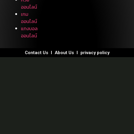
ออนไลน์
เกม
ออนไลน์
แทงบอล
ออนไลน์
Contact Us
About Us
privacy policy