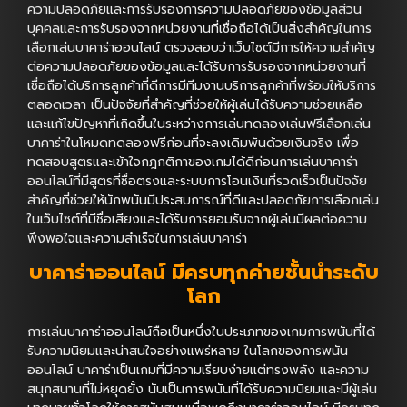
ความปลอดภัยและการรับรองการความปลอดภัยของข้อมูลส่วน
บุคคลและการรับรองจากหน่วยงานที่เชื่อถือได้เป็นสิ่งสำคัญในการ
เลือกเล่นบาคาร่าออนไลน์ ตรวจสอบว่าเว็บไซต์มีการให้ความสำคัญ
ต่อความปลอดภัยของข้อมูลและได้รับการรับรองจากหน่วยงานที่
เชื่อถือได้บริการลูกค้าที่ดีการมีทีมงานบริการลูกค้าที่พร้อมให้บริการ
ตลอดเวลา เป็นปัจจัยที่สำคัญที่ช่วยให้ผู้เล่นได้รับความช่วยเหลือ
และแก้ไขปัญหาที่เกิดขึ้นในระหว่างการเล่นทดลองเล่นฟรีเลือกเล่น
บาคาร่าในโหมดทดลองฟรีก่อนที่จะลงเดิมพันด้วยเงินจริง เพื่อ
ทดสอบสูตรและเข้าใจกฎกติกาของเกมได้ดีก่อนการเล่นบาคาร่า
ออนไลน์ที่มีสูตรที่ซื่อตรงและระบบการโอนเงินที่รวดเร็วเป็นปัจจัย
สำคัญที่ช่วยให้นักพนันมีประสบการณ์ที่ดีและปลอดภัยการเลือกเล่น
ในเว็บไซต์ที่มีชื่อเสียงและได้รับการยอมรับจากผู้เล่นมีผลต่อความ
พึงพอใจและความสำเร็จในการเล่นบาคาร่า
บาคาร่าออนไลน์ มีครบทุกค่ายชั้นนำระดับ
โลก
การเล่นบาคาร่าออนไลน์ถือเป็นหนึ่งในประเภทของเกมการพนันที่ได้
รับความนิยมและน่าสนใจอย่างแพร่หลาย ในโลกของการพนัน
ออนไลน์ บาคาร่าเป็นเกมที่มีความเรียบง่ายแต่ทรงพลัง และความ
สนุกสนานที่ไม่หยุดยั้ง นับเป็นการพนันที่ได้รับความนิยมและมีผู้เล่น