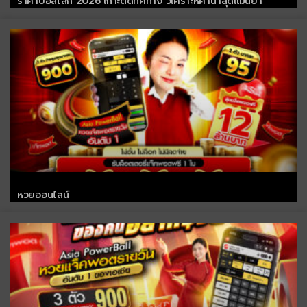
ราคาบอลโลก 2026 เกาะติดทิศทาง วิเคราะห์ค่าน้ำสุดแม่นยำ
หวยออนไลน์