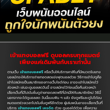
เข้าแทงบอลฟรี ดูบอลครบทุกแมตซ์
เพียงแค่เดิมพันกับเราเท่านั้น
ตามเว็บ
เข้าแทงบอลฟรี
หรือเว็บให้บริการคาสิโนที่มีหมวดรับแทง
บอลมักจะให้บริการถ่ายทอดสดแข่งฟุตบอลด้วย วิธีการเข้าไปดูคือ
เข้าไปสมัครเป็นสมาชิกของทางเว็บไซต์ก่อน อาจจะเข้าไปสมัครไว้
ล่วงหน้า เช่นจะดูบอลสดวันนี้ อาจสมัครไว้ก่อนเมื่อคืนล่วงหน้า
เลือกเว็บที่มีโปรโมชั่นดูถ่ายทอดสดฟรีที่มักมีให้กับสมาชิกใหม่ วิธีนี้
นอกจากจะได้ดูบอลสด วันนี้แบบฟิน ๆ แล้ว ยังดูฟรีและดูไปได้จน
หมดเขตช่วงเวลาโปรโมชั่นดูฟรีอีกด้วย ผู้เล่นพนันอาจจะเลือกเว็บที่
บริการ
เข้าแทงบอลฟรี เครดิต
ด้วย ดูบอลได้ด้วย เพื่อความ