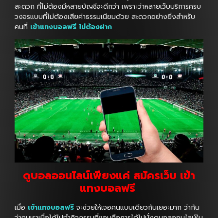
สะดวก ที่ไม่ต้องมีหลายบัญชีจะดีกว่า เพราะว่าหลายเว็บบริการครบ
วงจรแบบที่ไม่ต้องเสียค่าธรรมเนียมด้วย สะดวกอย่างยิ่งสำหรับ
คนที่
เข้าแทงบอลฟรี ไม่ต้องฝาก
ดูบอลออนไลน์เพียงแค่ สมัครเว็บ เข้า
แทงบอลฟรี
เมื่อ
เข้าแทงบอลฟรี
จะช่วยให้เจอคนแบบเดียวกันเยอะมาก ว่ากัน
ว่าคนเราเมื่อได้ไปทำกิจกรรมที่ชอบคือการได้ไปนั่งดูบอลออนไลน์ใน