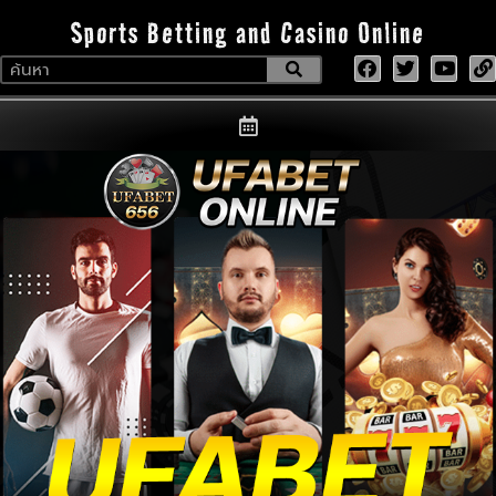
Sports Betting and Casino Online