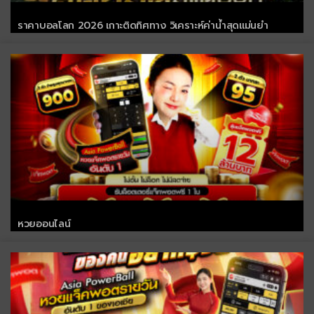
ราคาบอลโลก 2026 เกาะติดทิศทาง วิเคราะห์ค่าน้ำสุดแม่นยำ
หวยออนไลน์