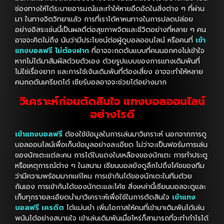
ช่องทางให้ได้ระบายอารมณ์และทำให้หายอึดอัดในสิ่งต่าง ๆ ที่ผ่าน
มา ในทางจิตวิทยาแล้ว การที่เราได้หาหนทางในการปลดปล่อย
อย่างอิสระเช่นนี้เป็นผลดีต่อสุขภาพจิตและชีวิตอย่างที่หลาย ๆ คน
อาจจะคิดไม่ถึง นับว่ามีประโยชน์ต่อผู้ดูบอลออนไลน์ หรือคนที่
เข้า
แทงบอลฟรี ไม่ต้องฝาก
ที่อาจจะกดดันแบบที่คนนอกคงไม่เข้าใจ
หากไม่ได้มาสัมผัสด้วยตัวเอง
ด้วยรูปแบบของการแทงเดิมพันที่
ไม่ใช่เรื่องยาก และการใช้เงินเดิมพันที่ต้องเสี่ยง อาจจะทำให้หลาย
คนกดดันเครียดได้ เชียร์บอลอาจจะช่วยได้อย่างมาก
วิเคราะห์ก่อนตัดสินใจ แทงบอลออนไลน์
อย่างไรดี
เข้าแทงบอลฟรี
ต้องใช้ข้อมูลในการเล่นมาวิเคราะห์ นอกจากการดู
บอลออนไลน์เพื่อเก็บข้อมูลอย่างละเอียด ไม่ว่าจะเป็นฟอร์มการเล่น
ของนักเตะแต่ละคน การได้ใบแดงใบเหลืองของนักเตะ การทำประตู
หรือเหตุการณ์ต่าง ๆ ในสนาม เซียนบอลยังดูลึกไปถึงโค้ชของทีม
ว่ามีความพร้อมมากแค่ไหน การเข้ากันได้ของนักเตะในทีมด้วย
กันเอง การเข้ากันได้ของนักตะและโค้ช สิ่งเหล่านี้เซียนบอลจะดูและ
เก็บทุกรายละเอียดนำมาวิเคราะห์เพื่อใช้ในการตัดสินใจ
เข้าแทง
บอลฟรี เครดิต
ได้แม่นยำ เพิ่มโอกาสให้คนที่เข้ามาเดิมพันได้เล่น
พนันได้อย่างสบายใจ เข้าเล่นเดิมพันเมื่อไหร่ก็สามารถที่จะทำกำไรได้