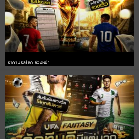
ราคาบอลโลก ล่วงหน้า