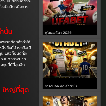
ป็นสิ่งที่มีค่าที่จะ
จะเป็นอีกหนึ่งทาง
านั้น
ฟุตบอลโลก 2026
าพมากที่สุดจึงทำให้
งสิ่งที่ต่างๆที่จะดี
แล้วก็ยินดีที่จะ
์และเปิดกว้างมาก
ุนที่ดีที่สุดอีก
ราคาบอลโลก ล่วงหน้า
ใหญ่ที่สุด