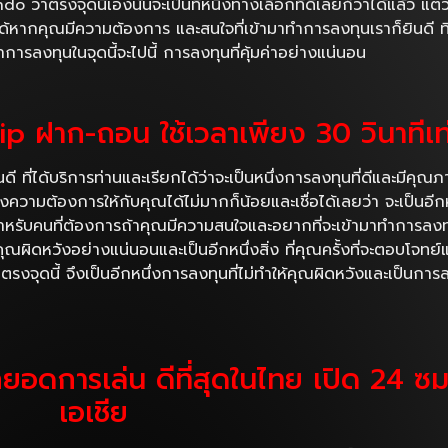
รงจุดนี้เองนั้นจะเป็นที่หนึ่งทางเลือกที่ดีเลยก็ว่าได้แล้ว แต่ว่าจะเ
ด้หากคุณมีความต้องการ และสนใจที่เข้ามาทำการลงทุนเราก็ยินดี ที่
รลงทุนในจุดนี้จะไปนี้ การลงทุนที่คุ้มค่าอย่างแน่นอน
ip ฝาก-ถอน ใช้เวลาเพียง 30 วินาทีเท่
ที่ได้บริการท่านและเรียกได้ว่าจะเป็นหนึ่งการลงทุนที่ดีและมีคุณภ
ความต้องการให้กับคุณได้ไม่มากก็น้อยและเชื่อได้เลยว่า จะเป็นอีกหนึ่
ำหรับคนที่ต้องการถ้าคุณมีความสนใจและอยากที่จะเข้ามาทำการลงทุน 
้คุณผิดหวังอย่างแน่นอนและเป็นอีกหนึ่งสิ่ง ที่คุณครั้งที่จะตอบโจทย
รงจุดนี้ จึงเป็นอีกหนึ่งการลงทุนที่ไม่ทำให้คุณผิดหวังและเป็นการลงท
กยอดการเล่น ดีที่สุดในไทย เปิด 24 ซม 
เอเชีย