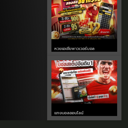
หวยเอเชียพาวเวอร์บอล
แทงบอลออนไลน์