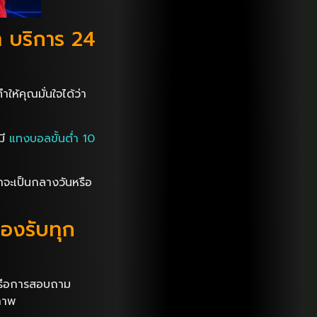
ท บริการ 24
ให้คุณมั่นใจได้ว่า
มี
แทงบอลขั้นต่ำ 10
าจะเป็นกลางวันหรือ
รองรับทุก
 หรือการสอบถาม
ภาพ