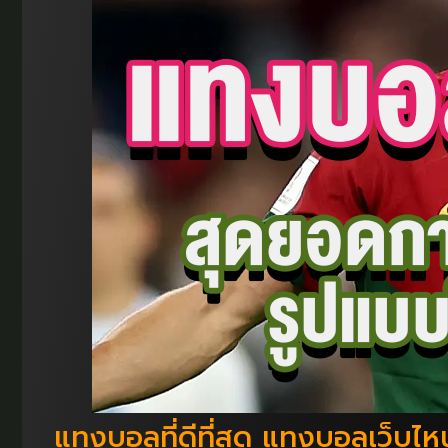
แทงบอลที่ดีที่สุด แทงบอลเว็บไห