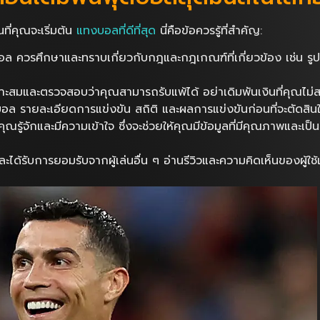
ที่คุณจะเริ่มต้น
แทงบอลที่ดีที่สุด
นี่คือข้อควรรู้ที่สำคัญ:
บอล ควรศึกษาและทราบเกี่ยวกับกฎและกฎเกณฑ์ที่เกี่ยวข้อง เช่น
สมและตรวจสอบว่าคุณสามารถรับแพ้ได้ อย่าเดิมพันเงินที่คุณไม่ส
ุตบอล รายละเอียดการแข่งขัน สถิติ และผลการแข่งขันก่อนที่จะตัดสิน
ุณรู้จักและมีความเข้าใจ ซึ่งจะช่วยให้คุณมีข้อมูลที่มีคุณภาพและเป
ะได้รับการยอมรับจากผู้เล่นอื่น ๆ อ่านรีวิวและความคิดเห็นของผู้ใช้เ