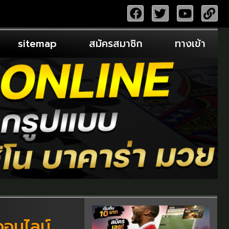
sitemap
สมัครสมาชิก
ทางเข้า
ออนไลน์