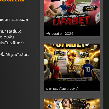
 รูปแบบการแทงบอล
ามารถเสียได้
ฟุตบอลโลก 2026
ใจเดิมพัน
็นประโยชน์ในการ
พื่อให้คุณตัดสินใจ
ราคาบอลโลก ล่วงหน้า