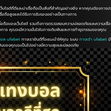
ซต์ที่ดีและน่าเชื่อถือเป็นสิ่งที่สำคัญอย่างยิ่ง หากคุณต้องการ
ชื่อถือสูงและได้รับการรับรองอย่างเป็นทางการ
าเชื่อถือของเว็บไซต์ รวมถึงการตรวจสอบความปลอดภัยและความเชื่
นทางการ คุณจะมีความมั่นใจในการเดิมพันและการทำธุรกรรมของคุณ
อล ufabet
ทางเรายินดีที่จะแนะนำให้คุณ ระบบ
ทางเข้า ufabet
มี
ิมพันของคุณจะเป็นไปอย่างมีความสุขและปลอดภัย