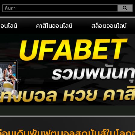
ออนไลน์
คาสิโนออนไลน์
สล็อตออนไลน์
ู้ก่อนเดิมพันฟุตบอลสุดมันส์ในโลก