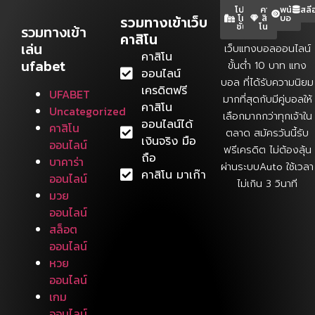
โปร
คา
พนัน
สลี
โม
สิ
บอล
รวมทางเข้าเว็บ
ชั่น
โนสด
รวมทางเข้า
คาสิโน
เล่น
เว็บแทงบอลออนไลน์
คาสิโน
ufabet
ขั้นต่ำ 10 บาท แทง
ออนไลน์
บอล ที่ได้รับความนิยม
เครดิตฟรี
UFABET
มากที่สุดกับมีคู่บอลให้
คาสิโน
Uncategorized
เลือกมากกว่าทุกเจ้าใน
ออนไลน์ได้
คาสิโน
ตลาด สมัครวันนี้รับ
เงินจริง มือ
ออนไลน์
ฟรีเครดิต ไม่ต้องลุ้น
ถือ
บาคาร่า
ผ่านระบบAuto ใช้เวลา
คาสิโน มาเก๊า
ออนไลน์
ไม่เกิน 3 วินาที
มวย
ออนไลน์
สล็อต
ออนไลน์
หวย
ออนไลน์
เกม
ออนไลน์