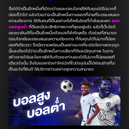
ถือได้ว่าเป็นอีกหนึ่งที่เปิดกว้างและตอบโจทย์ให้กับคุณได้ไม่มากก็
น้อยก็ว่าได้ แล้วด้วยว่าจะเป็นอีกหนึ่งทางออกที่ง่ายที่จะตอบสนอง
ความต้องการ ให้กับคนที่เป็นอย่างดีสำหรับใครที่กำลังมองหา
แทง
บอลสูงต่ำ
ที่ดีและมีประสิทธิภาพมากที่สุดอยู่แล้ว แล้วก็เว็บไซต์
ของเรายินดีที่จะเป็นอีกหนึ่งตัวแปรที่สำคัญหรือ ตัวช่วยที่สามารถ
ตอบโจทย์และตอบสนองความต้องการ ที่กับคุณได้ไม่มากก็น้อย
เลยทีเดียวเรา จึงมีความพร้อมเป็นอย่างมากที่จะเปิดโอกาสตรงจุด
นี้และเรียกได้ว่าจะเป็นอีกหนึ่งทางเลือกที่ดีและมีคุณภาพ ในการ
สร้างรายได้และโอกาสให้กับตัวของท่านเองได้ไม่มากก็น้อยเลยที
เดียวดังนั้น จึงไม่แปลกใจเท่าไหร่นักที่ในปัจจุบันนี้ได้ค่อนข้างที่จะ
เป็นอะไรที่ยินดี ให้บริการท่านอย่างสุดความสามารถ