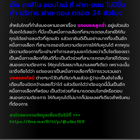
เว็บ คาสิโน ออนไลน์ ที่ ฝาก-ถอน ไม่มีขั้น
ต่ำ บริการ ฝาก-ถอน ตลอด 24 ชัวโมง
สำหรับใครที่กำลังมองหามองหาเรื่อง
แทงบอลสูงต่ำ
อยู่แล้วแล้ว
ก็บอกได้เลยว่า ที่นี่จะเป็นหนึ่งทางเลือกที่สามารถตอบโจทย์ให้กับ
คุณได้อย่างลงตัวที่สุดแล้ว แล้วเรายินดีเป็นอย่างมากที่จะเป็นอีก
หนึ่งทางเลือก ที่สามารถรองรับความต้องการให้กับคุณได้ หากคุณ
มีความต้องการที่จะเข้ามาทำการลงทุนบอกได้เลยว่าเว็บไซต์ของเรา
เป็นหนึ่งทางเลือกที่ยินดีที่จะเป็นตัวช่วยที่สามารถตอบโจทย์ได้ตอบ
สนองความต้องการ ให้คุณได้เลยมากันนานเลยทีเดียว เพราะฉะนั้น
เราจึงถือได้ว่า แต่ของเราเป็นหนึ่งทางเลือกที่มีการรวบรวมเอา
บอลออนไลน์
ต่างๆมาไว้ในที่เดียวกันแล้วจะรู้ว่าจะเป็นยังไงสิ้น
เดือนก็จะเปิดกว้างเลยก็ว่าได้ แล้วเรียกได้ว่าต้องจุดนี้นั้นเป็นอีก
หนึ่งทางเลือกที่พร้อม เป็นตัวช่วยที่สามารถตอบโจทย์หรือตอบ
สนองความต้องการ ให้กับคุณได้ไม่มากก็น้อยเลยทีเดียวสำหรับคน
ที่ต้องการ
สนใจสอบถามข้อมูลเพิ่มเติมได้ที่ >>>
https://line.me/R/ti/p/@ufax169