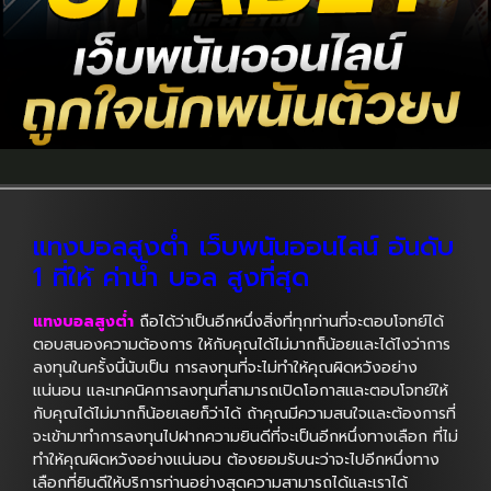
แทงบอลสูงต่ำ เว็บพนันออนไลน์ อันดับ
1 ที่ให้ ค่าน้ำ บอล สูงที่สุด
แทงบอลสูงต่ำ
ถือได้ว่าเป็นอีกหนึ่งสิ่งที่ทุกท่านที่จะตอบโจทย์ได้
ตอบสนองความต้องการ ให้กับคุณได้ไม่มากก็น้อยและได้ไงว่าการ
ลงทุนในครั้งนี้นับเป็น การลงทุนที่จะไม่ทำให้คุณผิดหวังอย่าง
แน่นอน และเทคนิคการลงทุนที่สามารถเปิดโอกาสและตอบโจทย์ให้
กับคุณได้ไม่มากก็น้อยเลยก็ว่าได้ ถ้าคุณมีความสนใจและต้องการที่
จะเข้ามาทำการลงทุนไปฝากความยินดีที่จะเป็นอีกหนึ่งทางเลือก ที่ไม่
ทำให้คุณผิดหวังอย่างแน่นอน ต้องยอมรับนะว่าจะไปอีกหนึ่งทาง
เลือกที่ยินดีให้บริการท่านอย่างสุดความสามารถได้และเราได้