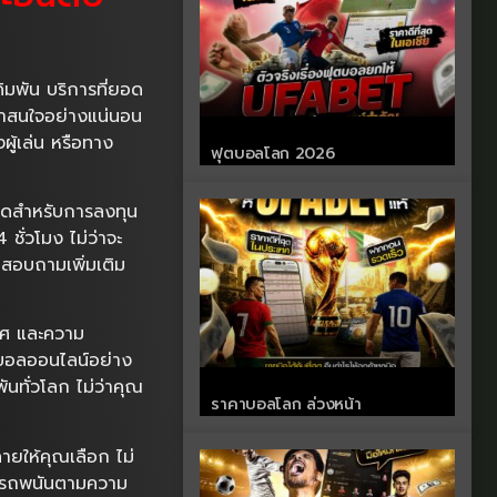
มพัน บริการที่ยอด
ะน่าสนใจอย่างแน่นอน
ู้เล่น หรือทาง
ฟุตบอลโลก 2026
งสุดสำหรับการลงทุน
ั่วโมง ไม่ว่าจะ
อสอบถามเพิ่มเติม
ลิศ และความ
ันบอลออนไลน์อย่าง
ันทั่วโลก ไม่ว่าคุณ
ราคาบอลโลก ล่วงหน้า
ายให้คุณเลือก ไม่
ามารถพนันตามความ