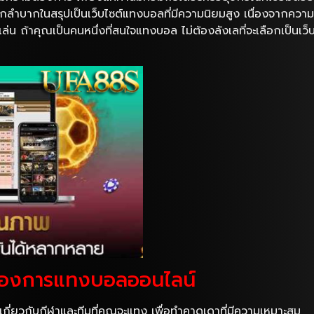
ำบากในสรุปเป็นเว็บไซต์แทงบอลที่มีความนิยมสูง เนื่องจากความเ
เล่น ถ้าคุณเป็นคนหนึ่งที่สนใจแทงบอล ไม่ต้องลังเลที่จะเลือกเป็นเ
 ของการแทงบอลออนไลน์
เกี่ยวกับกีฬาและทีมที่คุณจะแทง เพื่อทำคาดเดาที่มีความเหมาะสม