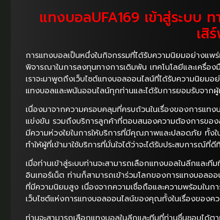
แทงบอลUFA169 เข้าสู่ระบบ ทา
เสิ
การแทงบอลเป็นหนึ่งในกิจกรรมที่ได้รับความนิยมอย่างแพร่ห
พิจารณาในการลงทุนทางการเดิมพัน เทคโนโลยีและเครื่อง
เราจะมาพูดถึงเว็บไซต์แทงบอลออนไลน์ที่ได้รับความนิยมอย่างมา
แทงบอลและพนันออนไลน์ทุกท่านและได้รับการยอมรับจากผู้เล่
เนื่องมาจากความครอบคลุมที่ครบถ้วนในเรื่องของการแทงบอล ไม
แข่งขัน รวมถึงบริการลูกค้าที่ตอบสนองความต้องการของลู
มีความห่วงใยในการให้บริการที่มีคุณภาพและปลอดภัย ทั้ง
ทำให้ผู้ที่เข้ามาใช้บริการที่มั่นใจได้ว่าจะได้รับประสบการณ์ท
เมื่อท่านเข้าสู่ระบบท่านจะสามารถเลือกแทงบอลในลีกและทีมท
อินเทอร์เน็ต ท่านก็สามารถเข้าร่วมโลกของการแทงบอลออ
ที่มีความนิยมสูง เนื่องจากความเชื่อถือและความพร้อมในการให
เว็บไซต์แห่งการแทงบอลออนไลน์ของคุณทั้งในเรื่องของค
ท่านจะสามารถเลือกแทงบอลในลีกและทีมที่ท่านชื่นชอบได้ตาม