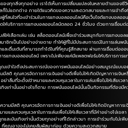
กัดของทุกสิ่งทุกอย่าง เราได้เห็นการเปลี่ยนแปลงในหลายด้านของชีวิต
อลก็ไม่แตกต่าง ภายใต้แนวคิดของความสะดวกสบายและการเข้าถึงท
บผู้ที่สนใจที่จะเข้าร่วมในการแทงบอลออนไลน์คือเว็บไซต์แทงบอลออนไล
เปิดให้บริการการแทงบอลออนไลน์ตลอด 24 ชั่วโมง ด้วยการเชื่อมต่
เลือกเล่น เช่น สล็อตออนไลน์เพื่อเข้าร่วมสนุกกับการแทงบอลแล
าชิกเป็นไปอย่างง่ายดาย ทำให้ผู้ที่ไม่มีประสบการณ์ในการเล่นพน
และตื่นเต้นที่สามารถทำได้ในที่ที่คุณรู้สึกสบาย ผ่านการเชื่อมต่อออน
นใจการแทงบอลออนไลน์ เพราะไม่เพียงแค่มีแพลตฟอร์มให้บริการการ
ห้คุณเข้าใจถึงประสบการณ์ของการพนันออนไลน์อย่างสมบูรณ์แบบอ
มมีสติ คุณควรจัดการการเงินอย่างดีเพื่อไม่ให้เกิดปัญหาการเงินห
ย่าลืมที่จะตั้งเป้าหมายและควบคุมเวลาในการเล่นเพื่อไม่ให้เสียเวลาท
ิงเท่านั้นอย่างไรก็ตาม การพนันออนไลน์นั้นเป็นกิจกรรมที่ต้องมี
ความมีสติ คุณควรจัดการการเงินอย่างดีเพื่อไม่ให้เกิดปัญหาการเง
หมายและควบคุมเวลาในการเล่นเพื่อไม่ให้เสียเวลาที่มีค่าอย่างโง่เขล
ะบันเทิงเท่านั้นด้วยทุกอย่างที่ได้กล่าวมา การเข้าร่วมกับไม่เพี
ๆ ที่คุณอาจจะไม่เคยสัมผัสมาก่อน ด้วยความสะดวกสบาย