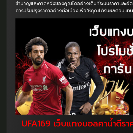
ชำนาญและคาดหวังของคุณได้อย่างเต็มที่ระบบราคาและอัตราต่อ
การปรับปรุงราคาอย่างต่อเนื่องเพื่อให้คุณได้รับผลตอบแทน
UFA169 เว็บแทงบอลคาน้ำดีราค