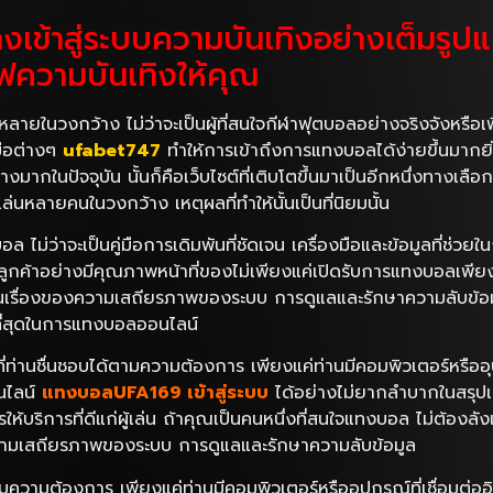
งเข้าสู่ระบบความบันเทิงอย่างเต็มรู
ร์ฟความบันเทิงให้คุณ
ลายในวงกว้าง ไม่ว่าจะเป็นผู้ที่สนใจกีฬาฟุตบอลอย่างจริงจังหรือ
มือต่างๆ
ufabet747
ทำให้การเข้าถึงการแทงบอลได้ง่ายขึ้นมากยิ่
กในปัจจุบัน นั้นก็คือเว็บไซต์ที่เติบโตขึ้นมาเป็นอีกหนึ่งทางเลือกที่
นหลายคนในวงกว้าง เหตุผลที่ทำให้นั้นเป็นที่นิยมนั้น
่ว่าจะเป็นคู่มือการเดิมพันที่ชัดเจน เครื่องมือและข้อมูลที่ช่วยใ
กค้าอย่างมีคุณภาพหน้าที่ของไม่เพียงแค่เปิดรับการแทงบอลเพียง
ในเรื่องของความเสถียรภาพของระบบ การดูแลและรักษาความลับข้อมู
ี่ดีที่สุดในการแทงบอลออนไลน์
ี่ท่านชื่นชอบได้ตามความต้องการ เพียงแค่ท่านมีคอมพิวเตอร์หรืออุป
นไลน์
แทงบอลUFA169 เข้าสู่ระบบ
ได้อย่างไม่ยากลำบากในสรุปเ
้บริการที่ดีแก่ผู้เล่น ถ้าคุณเป็นคนหนึ่งที่สนใจแทงบอล ไม่ต้องลังเ
วามเสถียรภาพของระบบ การดูแลและรักษาความลับข้อมูล
ความต้องการ เพียงแค่ท่านมีคอมพิวเตอร์หรืออุปกรณ์ที่เชื่อมต่ออิน