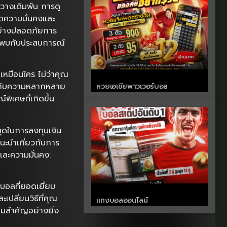
รวางเดิมพัน การดู
ุดความมั่นคงและ
อย่างปลอดภัยการ
์ พบกับประสบการณ์
เหมือนใคร ไม่ว่าคุณ
ะพบกับความหลากหลาย
หวยเอเชียพาวเวอร์บอล
์พิเศษที่เกิดขึ้น
สุดในการลงทุนเงิน
แนะนำเกี่ยวกับการ
และความมั่นคง:
บอลที่ยอดเยี่ยม
เปลี่ยนวิธีที่คุณ
แทงบอลออนไลน์
ามสำคัญอย่างยิ่ง