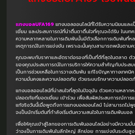
แทงบอลUFA169
แทงบอลออนไลน์ที่ได้รับความนิยมและ
เยี่ยม และประสบการณ์ที่น่าตื่นตาตื่นใจที่คุณจะได้รับ ในบ
ความหลากหลายในการเดิมพันนั้นมีตัวเลือกการเดิมพันที่
เหตุการณ์ในการแข่งขัน เพราะฉะนั้นคุณสามารถพนันตาม
คุณจะพบกับราคาและอัตราต่อรองที่เป็นที่ดีที่สุดในตลาด ด
ของคุณประสบการณ์ในการบริการให้ความสำคัญกับประสบการณ
เป็นการช่วยเหลือในการวางเดิมพัน แก้ไขปัญหาทางเทคนิค ห
ความมั่นคงและความปลอดภัย ด้วยระบบรักษาความปลอดภัย
แทงบอลออนไลน์ที่น่าสนใจที่สุดในปัจจุบัน ด้วยความหลากหล
ปลอดภัยที่ยอดเยี่ยม เข้าร่วม เพื่อสัมผัสประสบการณ์การแ
แท้จริงวันนี้เมื่อพูดถึงการแทงบอลออนไลน์ ไม่สามารถไม่พูด
จะเป็นนักเริ่มต้นที่กำลังเริ่มต้นความสนใจในการเดิมพันบอล
เพื่อให้คุณเข้าสู่โลกของการเดิมพันออนไลน์อย่างมีความมั
ว่าจะเป็นการเดิมพันในลีกใหญ่ ลีกย่อย การแข่งขันระดับ