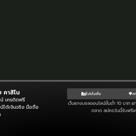
บ คาสิโน
โปรโมชั่น
ค
น์ เครดิตฟรี
เว็บแทงบอลออนไลน์ขั้นต่ำ 10 บาท แทงบ
์ได้เงินจริง มือถือ
ตลาด สมัครวันนี้รับฟรีเค
า