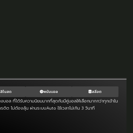
าสิโนสด
พนันบอล
สลีอต
อล ที่ได้รับความนิยมมากที่สุดกับมีคู่บอลให้เลือกมากกว่าทุกเจ้าใน
รดิต ไม่ต้องลุ้น ผ่านระบบAuto ใช้เวลาไม่เกิน 3 วินาที