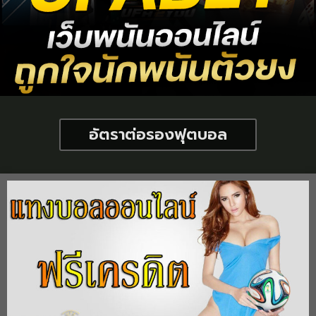
อัตราต่อรองฟุตบอล