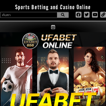
Sports Betting and Casino Online