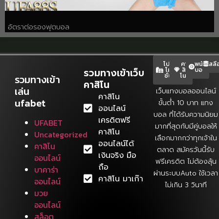
อัตราต่อรองฟุตบอล
โปร
คา
พนัน
สลี
โม
สิ
บอล
รวมทางเข้าเว็บ
ชั่น
โนสด
รวมทางเข้า
คาสิโน
เล่น
เว็บแทงบอลออนไลน์
คาสิโน
ufabet
ขั้นต่ำ 10 บาท แทง
ออนไลน์
บอล ที่ได้รับความนิยม
เครดิตฟรี
UFABET
มากที่สุดกับมีคู่บอลให้
คาสิโน
Uncategorized
เลือกมากกว่าทุกเจ้าใน
ออนไลน์ได้
คาสิโน
ตลาด สมัครวันนี้รับ
เงินจริง มือ
ออนไลน์
ฟรีเครดิต ไม่ต้องลุ้น
ถือ
บาคาร่า
ผ่านระบบAuto ใช้เวลา
คาสิโน มาเก๊า
ออนไลน์
ไม่เกิน 3 วินาที
มวย
ออนไลน์
สล็อต