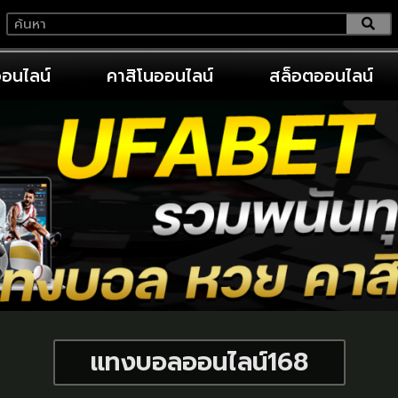
ออนไลน์
คาสิโนออนไลน์
สล็อตออนไลน์
แทงบอลออนไลน์168