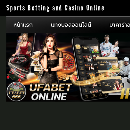
Sports Betting and Casino Online
หน้าแรก
แทงบอลออนไลน์
บาคาร่า