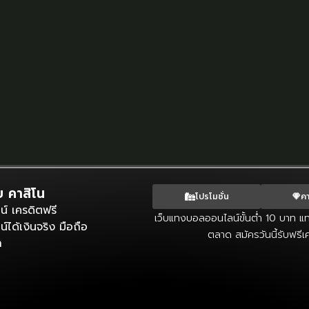
บ คาสิโน
โปรโมชั่น
ค
น์ เครดิตฟรี
เว็บแทงบอลออนไลน์ขั้นต่ำ 10 บาท แทงบ
์ได้เงินจริง มือถือ
ตลาด สมัครวันนี้รับฟรีเค
า