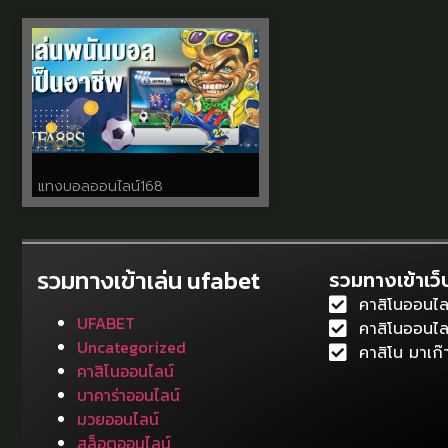
แทงบอลออนไลน์168
รวมทางเข้าเล่น ufabet
รวมทางเข้าเว็
คาสิโนออนไล
UFABET
คาสิโนออนไลน
Uncategorized
คาสิโน มาเก๊
คาสิโนออนไลน์
บาคาร่าออนไลน์
มวยออนไลน์
สล็อตออนไลน์