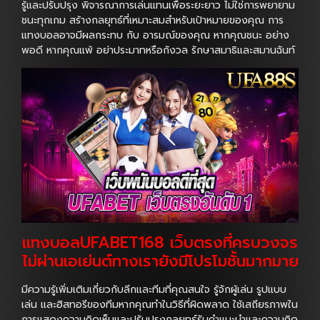
รู้และปรับปรุง พิจารณาการเล่นแทนเพื่อระยะยาว ไม่ใช่การพยายาม
ชนะทุกเกม สร้างกลยุทธ์ที่เหมาะสมสำหรับเป้าหมายของคุณ การ
แทงบอลอาจมีผลกระทบ กับ อารมณ์ของคุณ หากคุณชนะ อย่าง
พอดี หากคุณแพ้ อย่าประมาทหรือกังวล รักษาสมาธิและสมานฉันท์
แทงบอลUFABET168 เว็บตรงที่ครบวงจร
ไม่ผ่านเอเย่นต์ทางเรายังมีโปรโมชั้นมากมาย
มีความรู้เพิ่มเติมเกี่ยวกับลีกและทีมที่คุณสนใจ รู้จักผู้เล่น รูปแบบ
เล่น และฮิสทอรีของทีมหากคุณทำในวิธีที่ผิดพลาด ใช้เสถียรภาพใน
การแสดงความคิดเห็นและปรับปรุงกลยุทธ์รับคำแนะนำและความคิด