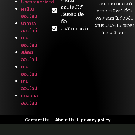
Uncategorized
เลือกมากกว่าทุกเจ้าใน
ออนไลน์ได้
คาสิโน
ตลาด สมัครวันนี้รับ
เงินจริง มือ
ออนไลน์
ฟรีเครดิต ไม่ต้องลุ้น
ถือ
บาคาร่า
ผ่านระบบAuto ใช้เวลา
คาสิโน มาเก๊า
ออนไลน์
ไม่เกิน 3 วินาที
มวย
ออนไลน์
สล็อต
ออนไลน์
หวย
ออนไลน์
เกม
ออนไลน์
แทงบอล
ออนไลน์
Contact Us
About Us
privacy policy