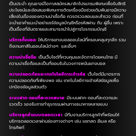
เป็นประจำ คุณอาจมีโอกาสสมัครสมาชิกโปรแกรมพิเศษเพื่อรับสิทธิ
ประโยชน์และข้อเสนอพิเศษการติดเครื่องมือช่วยเดิมพันอาจมีความ
เสี่ยงในเรื่องของความน่าเชื่อถือ ควรตรวจสอบและสำรวจ ก่อนที่
จะนำเอาคำแนะนำอย่าแชร์ข้อมูลบัญชีหรือรหัสผ่าน กับ ผู้อื่น เพราะ
เป็นเรื่องที่อันตรายและสามารถนำไปสู่การโจรกรรมบัญชี
บริการทั้งบอล
: ให้บริการแทงบอลออนไลน์ที่ครอบคลุมทุกลีก รวม
ถึงเกมคาสิโนออนไลน์ต่างๆ และอื่นๆ
ความน่าเชื่อถือ
: เป็นเว็บไซต์ที่ควบคุมและจัดการโดยคนไทย มี
ความน่าเชื่อถือและเป็นที่ยอมรับในวงการพนันแทงบอล
ความปลอดภัยและเทคโนโลยีการเข้ารหัส
: เว็บไซต์มีมาตรการ
ความปลอดภัยที่เพียงพอ เช่น เทคโนโลยีการเข้ารหัสข้อมูลเพื่อ
ปกป้องข้อมูลส่วนตัว
ระบบฝาก-ถอนที่สะดวกสบาย
: มีระบบฝาก-ถอนที่สะดวกและ
รวดเร็ว รองรับการทำธุรกรรมผ่านทางธนาคารหลายแบบ
บริการลูกค้าแบบตลอดเวลา
: มีทีมงานบริการลูกค้าที่พร้อมให้
บริการตลอดเวลาผ่านช่องทางต่างๆ เช่น แชทสด อีเมล หรือ
โทรศัพท์