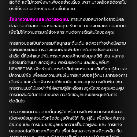
สิ่งที่ดี แต่ไม่ควรพึงพาเพียงอย่างเดียว เพราะบางครั้งสถิติอาจไม่
บ่งชี้ถึงความเสี่ยงที่อาจเกิดขึ้นในเกม
รักษาความสงบและความอดทน
:
การแทงบอลบางครั้งอาจมีผล
ต่ออารมณ์และความสงบของคุณ รักษาความสงบและความอดทน
เพื่อไม่ให้ความอารมณ์ส่งผลกระทบต่อการตัดสินใจของคุณ
การแทงบอลเป็นกิจกรรมที่สนุกและตื่นเต้น แต่ควรทำอย่างมีความ
รับผิดชอบและมีการวางแผนเพื่อเพิ่มโอกาสในการประสบความ
สำเร็จ นี่คือคำแนะนำในการแทงบอลศึกษาข้อมูลสถิติ เช่น ผลการ
แข่งขันที่ผ่านมา สถิติผู้เล่น ฟอร์มของทีม และข้อมูลอื่นๆ
UFABET168 เพื่อช่วยในการตัดสินใจแทงบอลในทีมที่คุณรู้จัก และ
มีความเข้าใจ เพื่อลดความเสี่ยงในการแทงบอลรู้จักประเภทของการ
เดิมพัน และ อื่นๆพิจารณาใช้เทคนิค และกลยุทธ์การเดิมพัน เช่น
การตามแนวโน้มอย่าทำให้ความรู้สึกหรือแรงจูงใจของคุณควบคุม
การตัดสินใจในการแทงบอล ควรใช้ข้อมูลและข้อเหตุผลในการ
ตัดสินใจ
การวางแผนตามตลาดที่คุณรู้จัก หรือการเดิมพันตามระบบไม่ควร
เปิดเผยข้อมูลส่วนตัวหรือข้อมูลบัญชีให้ กับ ผู้อื่น เพื่อป้องกันการ
ฉ้อโกง และ การขโมยข้อมูลแยกความเป็นตัวผู้เล่น และ การแทง
บอลออนไลน์ในเวลาเดียวกัน เพื่อให้คุณสามารถเพลิดเพลิน กับ