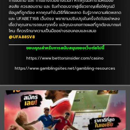
การชมเกม และ การแทงได้อย่างเต็มที่ หากคุณมีคำถามหรือข้อ
สงสัย ควรสอบถาม และ รับคำตอบจากผู้เชี่ยวชาญเพื่อให้คุณมี
ข้อมูลที่ถูกต้อง หากคุณทำในวิธีที่ผิดพลาด รับรู้จากความผิดพลาด
และ UFABET168 เว็บตรง พยายามปรับปรุงในครั้งถัดไปอย่าหลง
เชื่อว่าคุณสามารถชนะทุกครั้ง แม้คุณจะเคยทายผลที่ถูกต้องมากแค่
ไหน ก็ควรรักษาความเป็นมืออย่างรอบคอบและเสมอ
@UFA88SV8
ขอบคุณสำหรับการสนับสนุนของเว็บต่อไปนี้
https://www.bettorsinsider.com/casino
https//www.gamblingsites.net/gambling-resources