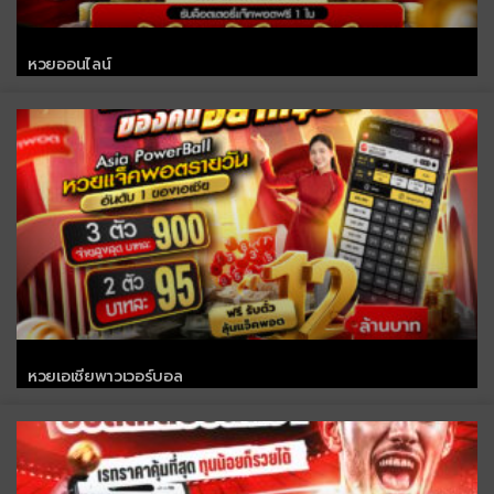
หวยออนไลน์
หวยเอเชียพาวเวอร์บอล