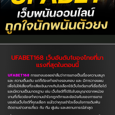
UFABET168 เว็บอันดับ1ของไทยที่มา
แรงที่สุดในตอนนี้
UFABET168
การแทงบอลอย่าลืมว่าการแทงเป็นเรื่องความสนุก
และ ความตื่นเต้น แต่ก็ต้องทำอย่างรอบคอบ และ มีการวางแผน
เพื่อไม่ให้เสี่ยงที่จะเสียเงินมากเกินไปเลือกใช้เว็บไซต์แทงที่เชื่อถือได้
และมีความเป็นมาตรฐาน เช่น เว็บไซต์ที่ได้รับใบอนุญาตจากหน่วย
งานที่เกี่ยวข้องทำความเข้าใจกฎกติกาและข้อบังคับของการแทง
บอลในเว็บไซต์ที่คุณเลือก แน่ใจว่าคุณเข้าใจเงื่อนไขการเดิมพัน
ติดตามข่าวสารเกี่ยว กับ ทีม ผู้เล่น และสถานการณ์ล่าสุด