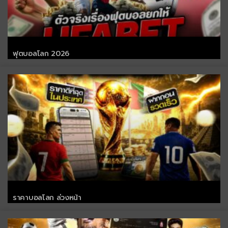
ฟุตบอลโลก 2026
ราคาบอลโลก ล่วงหน้า