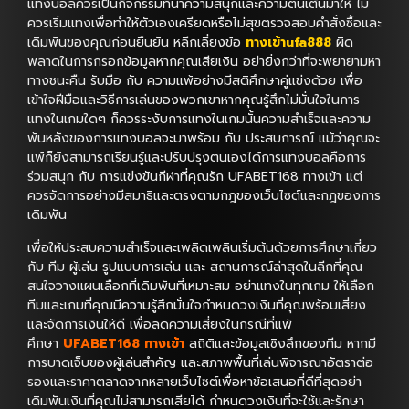
แทงบอลควรเป็นกิจกรรมที่นำความสนุกและความตื่นเต้นมาให้ ไม่
ควรเริ่มแทงเพื่อทำให้ตัวเองเครียดหรือไม่สุขตรวจสอบคำสั่งซื้อและ
เดิมพันของคุณก่อนยืนยัน หลีกเลี่ยงข้อ
ทางเข้าufa888
ผิด
พลาดในการกรอกข้อมูลหากคุณเสียเงิน อย่ายิ่งกว่าที่จะพยายามหา
ทางชนะคืน รับมือ กับ ความแพ้อย่างมีสติศึกษาคู่แข่งด้วย เพื่อ
เข้าใจฝีมือและวิธีการเล่นของพวกเขาหากคุณรู้สึกไม่มั่นใจในการ
แทงในเกมใดๆ ก็ควรระงับการแทงในเกมนั้นความสำเร็จและความ
พ้นหลังของการแทงบอลจะมาพร้อม กับ ประสบการณ์ แม้ว่าคุณจะ
แพ้ก็ยังสามารถเรียนรู้และปรับปรุงตนเองได้การแทงบอลคือการ
ร่วมสนุก กับ การแข่งขันกีฬาที่คุณรัก UFABET168 ทางเข้า แต่
ควรจัดการอย่างมีสมาธิและตรงตามกฎของเว็บไซต์และกฎของการ
เดิมพัน
เพื่อให้ประสบความสำเร็จและเพลิดเพลินเริ่มต้นด้วยการศึกษาเกี่ยว
กับ ทีม ผู้เล่น รูปแบบการเล่น และ สถานการณ์ล่าสุดในลีกที่คุณ
สนใจวางแผนเลือกที่เดิมพันที่เหมาะสม อย่าแทงในทุกเกม ให้เลือก
ทีมและเกมที่คุณมีความรู้สึกมั่นใจกำหนดวงเงินที่คุณพร้อมเสี่ยง
และจัดการเงินให้ดี เพื่อลดความเสี่ยงในกรณีที่แพ้
ศึกษา
UFABET168 ทางเข้า
สถิติและข้อมูลเชิงลึกของทีม หากมี
การบาดเจ็บของผู้เล่นสำคัญ และสภาพพื้นที่เล่นพิจารณาอัตราต่อ
รองและราคาตลาดจากหลายเว็บไซต์เพื่อหาข้อเสนอที่ดีที่สุดอย่า
เดิมพันเงินที่คุณไม่สามารถเสียได้ กำหนดวงเงินที่จะใช้และรักษา