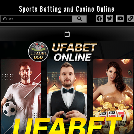
Sports Betting and Casino Online