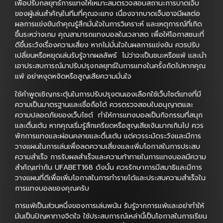
เพื่อปรับกลยุทธ์การแทงให้เหมาะสมตรวจสอบสถานะการบาดเจ็บ
ของผู้เล่นสำคัญในทีมที่คุณจะแทง เนื่องจากบาดเจ็บอาจมีผลต่อ
ผลการแข่งขันถ้าคุณรู้สึกมั่นใจในการวิเคราะห์ และเหตุการณ์ที่เกิด
ขึ้นระหว่างเกม คุณสามารถแทงบอลในเวลาสด เพื่อให้โอกาสชนะที่
ดีขึ้นระวังเรื่องความเสี่ยง หากไม่มั่นใจในผลการแข่งขัน ควรปรับ
เปลี่ยนหรือหยุดเล่นรับรู้จากผลลัพธ์ ไม่ว่าจะเป็นชนะหรือแพ้ และนำ
เอาประสบการณ์มาปรับปรุงกลยุทธ์ในการแทงในครั้งถัดไปหากคุณ
แพ้ อย่าหงุดหงิดหรือสูญเสียความมั่นใจ
ใช้คำพูดเชิญกระตุ้นในการปรับปรุงตนเองเลือกใช้เว็บไซต์แทงที่มี
ความเป็นมาตรฐานและเชื่อถือได้ ควรตรวจสอบใบอนุญาตและ
ความปลอดภัยของเว็บไซต์ ทำให้การแทงบอลเป็นกิจกรรมที่สนุก
และตื่นเต้น หากคุณเริ่มรู้สึกเครียดหรือสูญเสียเงินมากเกินไป ควร
พักการแทงและผ่อนคลายและตื่นเต้น แต่ควรระมัดระวังและมีการ
วางแผนในการเล่นเพื่อลดความเสี่ยงและเพิ่มโอกาสในการประสบ
ความสำเร็จ การรับผลสำเร็จและความท้าทายในการแทงบอลมีความ
สำคัญเท่ากัน UFABET168 ดังนั้น ควรรักษาการมีสมาธิและมีการ
วางแผนที่ดีเพื่อเพิ่มโอกาสในการทำรายได้และประสบความสำเร็จใน
การแทงบอลของคุณครับ
การแพ้เป็นส่วนหนึ่งของการเล่นพนัน รับรู้จากการแพ้และอย่าทำให้
มันเป็นปัญหาทางจิตใจ ใช้ประสบการณ์เหล่านี้เป็นโอกาสในการเรียน